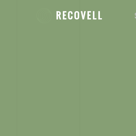
R E C O V E L L