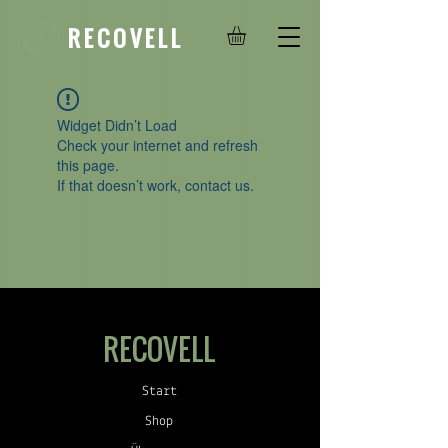
R E C O V E L L
Widget Didn’t Load
Check your internet and refresh
this page.
If that doesn’t work, contact us.
RECOVELL
Start
Shop